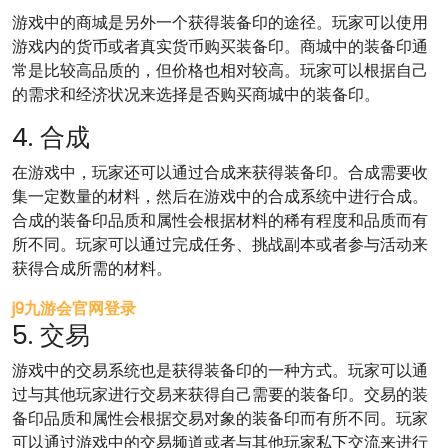
游戏中的商城是另外一个获得装备印的途径。玩家可以使用
游戏内的货币或者真实货币购买装备印。商城中的装备印通
常是比较高品质的，但价格也相对较高。玩家可以根据自己
的需求和经济状况来选择是否购买商城中的装备印。
4. 合成
在游戏中，玩家还可以通过合成来获得装备印。合成需要收
集一定数量的材料，然后在游戏中的合成系统中进行合成。
合成的装备印品质和属性会根据材料的稀有程度和品质而有
所不同。玩家可以通过完成任务、挑战副本或者参与活动来
获得合成所需的材料。
j9九游会官网登录
5. 交易
游戏中的交易系统也是获得装备印的一种方式。玩家可以通
过与其他玩家进行交易来获得自己需要的装备印。交易的装
备印品质和属性会根据交易对象的装备印而有所不同。玩家
可以通过游戏中的交易频道或者与其他玩家私下交流来进行