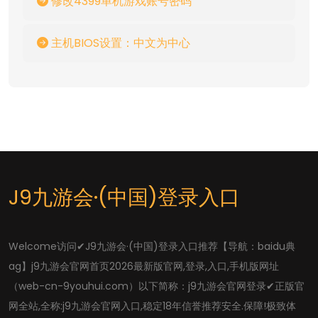
修改4399单机游戏账号密码
主机BIOS设置：中文为中心
J9九游会·(中国)登录入口
Welcome访问✔J9九游会·(中国)登录入口推荐【导航：baidu典
ag】j9九游会官网首页2026最新版官网,登录,入口,手机版网址
（web-cn-9youhui.com）以下简称：j9九游会官网登录✔正版官
网全站,全称:j9九游会官网入口,稳定18年信誉推荐安全.保障!极致体