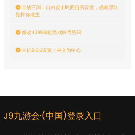
全战三国：自由攻击时间范围设置，战略部队
指挥你做主
修改4399单机游戏账号密码
主机BIOS设置：中文为中心
J9九游会·(中国)登录入口