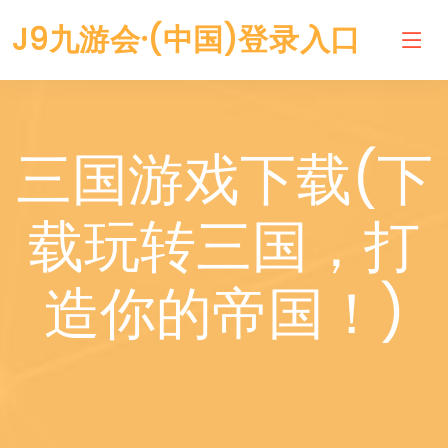
J9九游会·(中国)登录入口
三国游戏下载(下
载玩转三国，打
造你的帝国！)