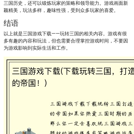
三国历史，还可以锻炼玩家的策略和领导能力。游戏画面新
颖精美，玩法多样，趣味性强，受到众多玩家的喜爱。
结语
以上就是三国游戏下载——玩转三国的相关内容。游戏有很
多有趣的内容和玩法，但也需要合理掌控游戏时间，不要因
为游戏影响到实际生活和工作。