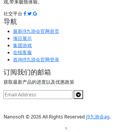
戏,带来极致体验。
社交平台
导航
最新j9九游会官网首页
项目展示
集团游戏
在线客服
咨询j9九游会官网登录
订阅我们的邮箱
获取最新产品的进度以及优惠政策
Nanosoft © 2026 All Rights Reserved
j9九游会ag
.