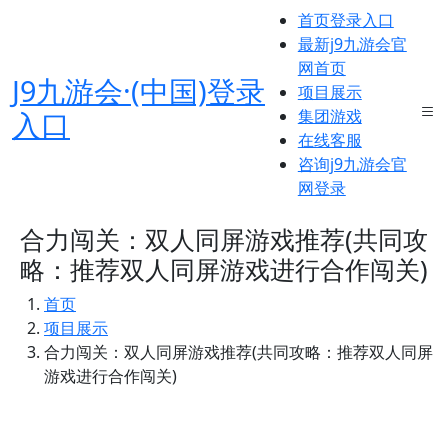
首页登录入口
最新j9九游会官
网首页
J9九游会·(中国)登录
项目展示
入口
集团游戏
在线客服
咨询j9九游会官
网登录
合力闯关：双人同屏游戏推荐(共同攻
略：推荐双人同屏游戏进行合作闯关)
首页
项目展示
合力闯关：双人同屏游戏推荐(共同攻略：推荐双人同屏
游戏进行合作闯关)